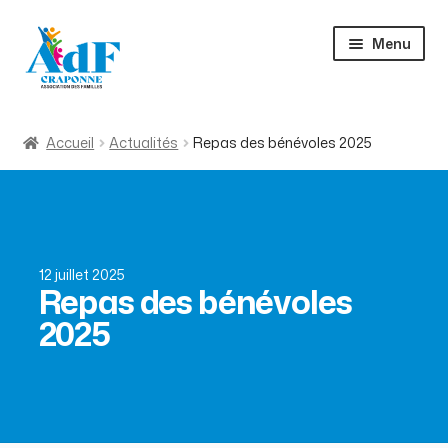
Aller
Aller
Menu
à
au
la
contenu
navigation
Accueil
Accueil
Actualités
Repas des bénévoles 2025
Activités
À propos
Actualités
12 juillet 2025
Repas des bénévoles
2025
Contact