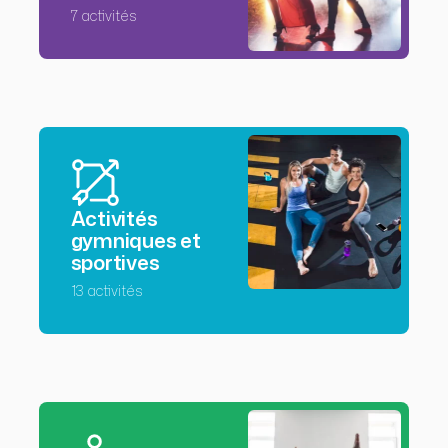
7 activités
Activités
gymniques et
sportives
13 activités