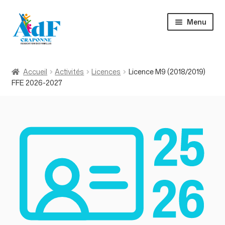
Aller
Aller
Menu
à
au
la
contenu
navigation
Accueil
Accueil
Activités
Licences
Licence M9 (2018/2019)
FFE 2026-2027
Activités
À propos
Actualités
Contact