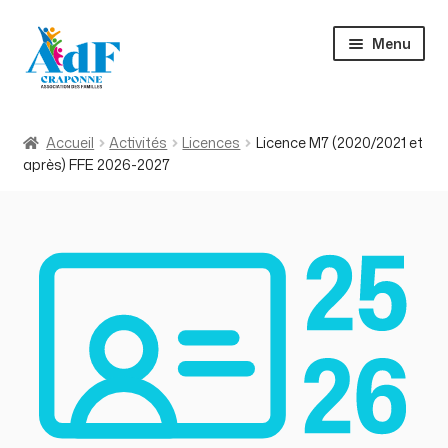
Aller
Aller
Menu
à
au
la
contenu
navigation
Accueil
Accueil
Activités
Licences
Licence M7 (2020/2021 et
après) FFE 2026-2027
Activités
À propos
Actualités
Contact