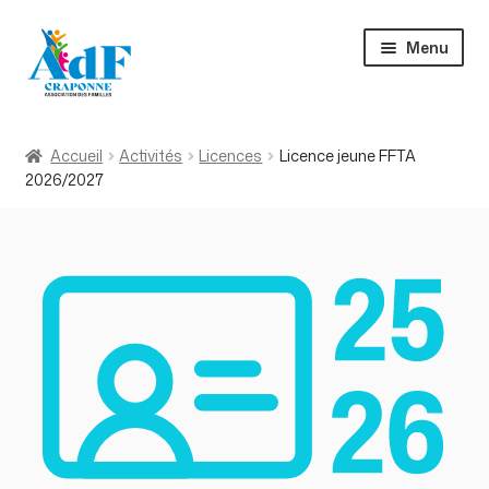
Aller
Aller
Menu
à
au
la
contenu
navigation
Accueil
Accueil
Activités
Licences
Licence jeune FFTA
2026/2027
Activités
À propos
Actualités
Contact