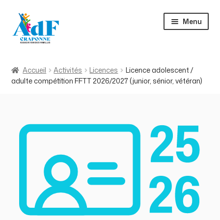
Aller
Aller
Menu
à
au
la
contenu
navigation
Accueil
Accueil
Activités
Licences
Licence adolescent /
adulte compétition FFTT 2026/2027 (junior, sénior, vétéran)
Activités
À propos
Actualités
Contact