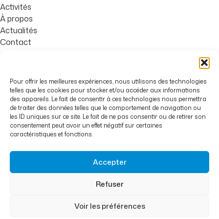
Activités
À propos
Actualités
Contact
Familles de Craponne,
Boîte Associative n°1
Pour offrir les meilleures expériences, nous utilisons des technologies
Place Charles de Gaulle
telles que les cookies pour stocker et/ou accéder aux informations
des appareils. Le fait de consentir à ces technologies nous permettra
69290 Craponne
de traiter des données telles que le comportement de navigation ou
les ID uniques sur ce site. Le fait de ne pas consentir ou de retirer son
04 78 57 46 48
consentement peut avoir un effet négatif sur certaines
caractéristiques et fonctions.
06 81 37 46 26
contact@famillesdecraponne.org
Accepter
Refuser
Voir les préférences
CONDITIONS GÉNÉRALES DE VENTE
MENTIONS LÉGALES