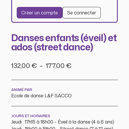
Créer un compte
Se connecter
Danses enfants (éveil) et
ados (street dance)
Plage
132,00
€
–
177,00
€
de
prix :
ANIMÉ PAR
132,00 €
Ecole de danse L&F SACCO
à
177,00 €
JOURS ET HORAIRES
Jeudi : 17h15 à 18h00 – Éveil à la danse (4 à 6 ans)
Jeudi : 18h00 à 19h00 – Street dance (7 à 12 ans)