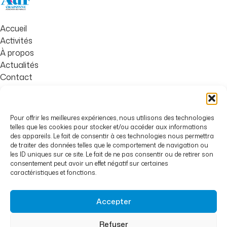
Accueil
Activités
À propos
Actualités
Contact
Familles de Craponne,
Boîte Associative n°1
Pour offrir les meilleures expériences, nous utilisons des technologies
Place Charles de Gaulle
telles que les cookies pour stocker et/ou accéder aux informations
des appareils. Le fait de consentir à ces technologies nous permettra
69290 Craponne
de traiter des données telles que le comportement de navigation ou
les ID uniques sur ce site. Le fait de ne pas consentir ou de retirer son
04 78 57 46 48
consentement peut avoir un effet négatif sur certaines
caractéristiques et fonctions.
06 81 37 46 26
contact@famillesdecraponne.org
Accepter
Refuser