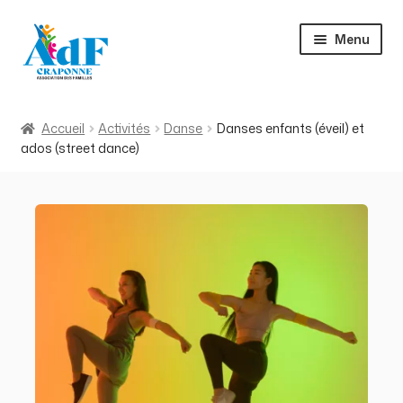
Aller
Aller
Menu
à
au
la
contenu
navigation
Accueil
Accueil
Activités
Danse
Danses enfants (éveil) et
ados (street dance)
Activités
À propos
Actualités
Contact